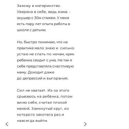
Захожу в материнство.
Уверена в себе, ведь м
ама -
акушер с 30м стажем. У меня
есть пару лет опыта работы в
школе с детьми.
Но, быстро понимаю, что на
практике
мало знаю и сильно
устаю не спать по
ночам, крик
ребенка сводит с ума. Не так я
себе представляла счастливую
маму. Доходит
даже
до
депрессий
и выгорания.
Сил не хватает. Из-за этого
срываюсь на ребёнка, потом
виню себя, считая плохой
мамой. Замкнутый круг, из
которого захотела раз и
навсегда выйти.